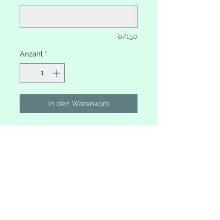
0/150
Anzahl
*
In den Warenkorb
Türschild 40x19cm personalisiert
mit Name
abweichender Farbwunsch bitte
angeben
2-5 Anhänger Stern oder Herz
(auch ohne Anhänger bestellbar)
Wetterfest