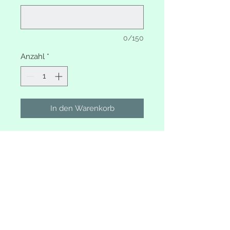
0/150
Anzahl
*
In den Warenkorb
Türschild 40x19cm personalisiert
mit Name
abweichender Farbwunsch bitte
angeben
2-5 Anhänger Stern oder Herz
(auch ohne Anhänger bestellbar)
Wetterfest