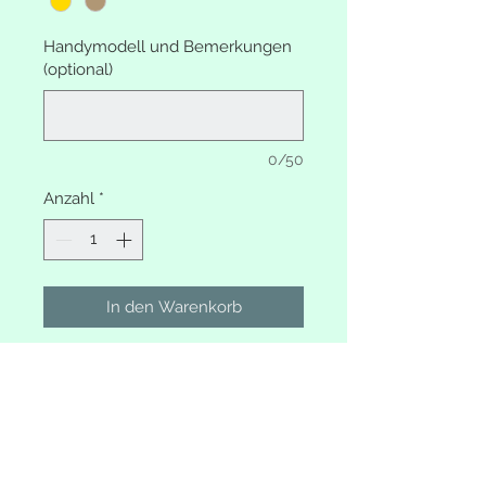
Handymodell und Bemerkungen
(optional)
0/50
Anzahl
*
In den Warenkorb
Handykette Boho Stil Stripes,
Braun-Grau mit Goldfäden
Länge verstellbar mit
Schiebeknoten
Quasten und Anhänger werden