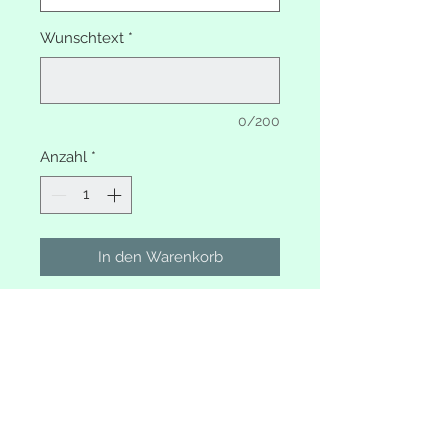
Wunschtext
*
0/200
Anzahl
*
In den Warenkorb
Erinnerungsbox
Blumenkranz Rosen lila mit
Elefant
Mit Wunschtext
Deckel weiss shabby
Unterteil Farbe wählbar