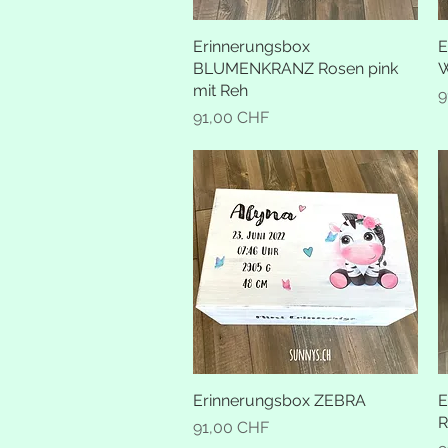
Erinnerungsbox
Schnellansicht
E
BLUMENKRANZ Rosen pink
W
mit Reh
P
9
Preis
91,00 CHF
Erinnerungsbox ZEBRA
Schnellansicht
E
Preis
91,00 CHF