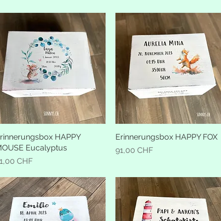
rinnerungsbox HAPPY
Schnellansicht
Erinnerungsbox HAPPY FOX
Schnellansicht
OUSE Eucalyptus
Preis
91,00 CHF
reis
1,00 CHF