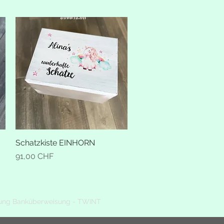
Schatzkiste EINHORN
Schnellansicht
Preis
91,00 CHF
ung Banküberweisung - TWINT