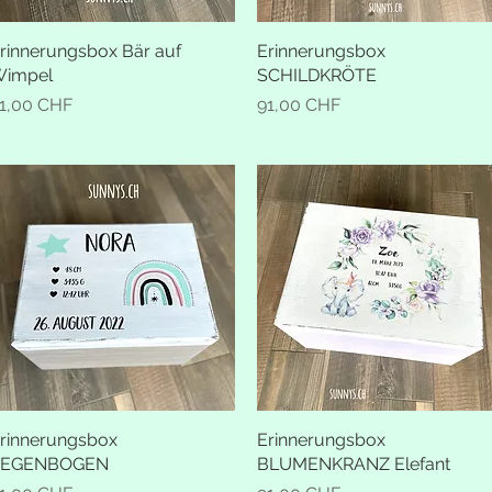
rinnerungsbox Bär auf
Schnellansicht
Erinnerungsbox
Schnellansicht
impel
SCHILDKRÖTE
reis
Preis
1,00 CHF
91,00 CHF
rinnerungsbox
Schnellansicht
Erinnerungsbox
Schnellansicht
REGENBOGEN
BLUMENKRANZ Elefant