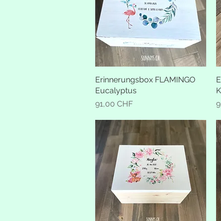
Erinnerungsbox FLAMINGO
Schnellansicht
E
Eucalyptus
K
Preis
P
91,00 CHF
9