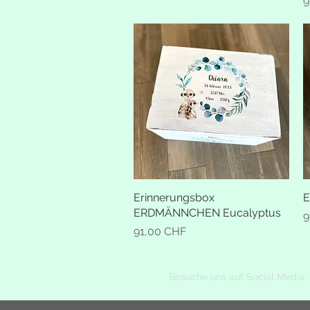
P
9
Erinnerungsbox
Schnellansicht
E
ERDMÄNNCHEN Eucalyptus
P
9
Preis
91,00 CHF
Besuche uns auf
Social Media: