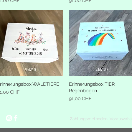
reis
Preis
1,00 CHF
91,00 CHF
rinnerungsbox WALDTIERE
Schnellansicht
Erinnerungsbox TIER
Schnellansicht
Regenbogen
reis
1,00 CHF
Preis
91,00 CHF
Zahlungsmethoden: Vorauszahl