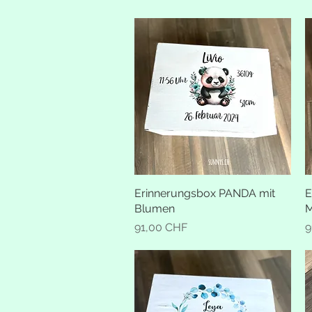
Erinnerungsbox PANDA mit
Schnellansicht
E
Blumen
M
Preis
P
91,00 CHF
9