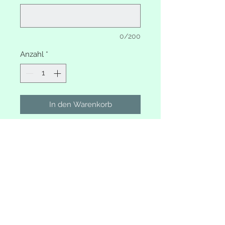
0/200
Anzahl
*
In den Warenkorb
Erinnerungsbox Regenbogen und
Stern
Mit Wunschtext
Deckel weiss shabby
Unterteil Farbe wählbar
Lagerung