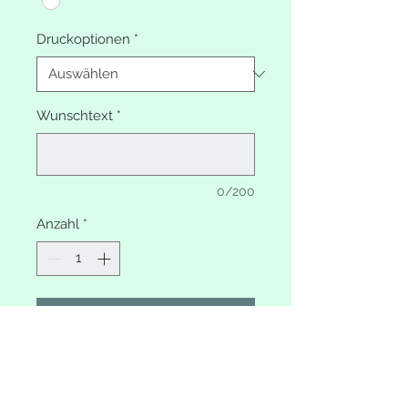
Druckoptionen
*
Wunschtext
*
0/200
Anzahl
*
In den Warenkorb
Erinnerungsbox Blumenkranz
Rosen rosa
Mit Wunschtext