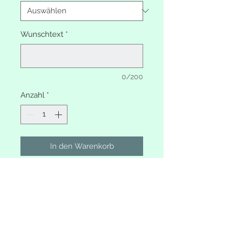
Wunschtext
*
0/200
Anzahl
*
In den Warenkorb
Erinnerungsbox Blumenkranz
Rosen rosa
mit Hase
Mit Wunschtext
Deckel weiss shabby