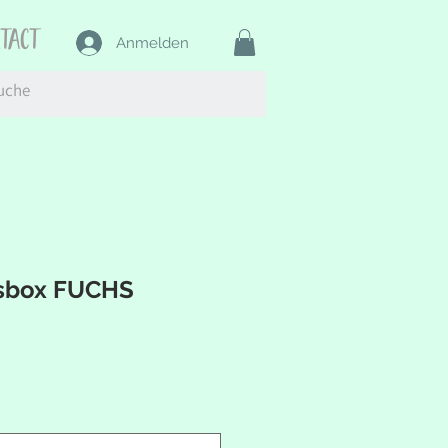
ntact
Anmelden
sbox FUCHS