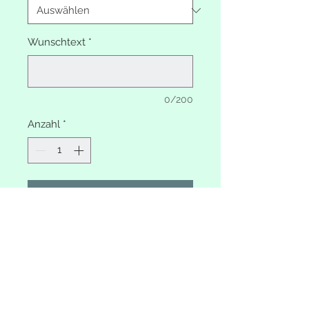
Wunschtext
*
0/200
Anzahl
*
In den Warenkorb
Erinnerungsbox Igel Indianer
Mit Wunschtext
Deckel weiss shabby
Unterteil Farbe wählbar