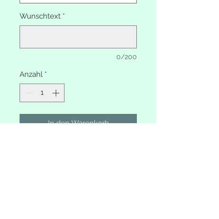
Wunschtext
*
0/200
Anzahl
*
In den Warenkorb
Erinnerungsbox Reh
Mit Wunschtext
Deckel und Unterteil in heller
Farbe wählbar
Lagerung