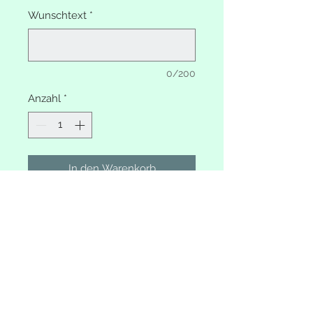
Wunschtext
*
0/200
Anzahl
*
In den Warenkorb
Erinnerungsbox Tipi
Mit Wunschtext
Deckel und Unterteil in heller
Farbe wählbar
Lagerung