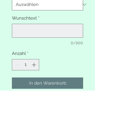
Wunschtext
*
0/200
Anzahl
*
In den Warenkorb
Erinnerungsbox Wolf im Winter
Mit Wunschtext
Deckel weiss shabby
Unterteil Farbe wählbar
(Bsp-Bild wenig shabby ohne