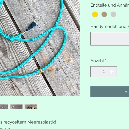
Endteile und Anhä
Handymodell und B
Anzahl
*
In
aus recyceltem Meeresplastik!
noten