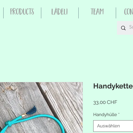
Products
Lädeli
Team
Co
Handykett
Preis
33,00 CHF
Handyhülle
*
Auswählen