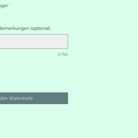
nger
*
emerkungen (optional)
0/50
 den Warenkorb